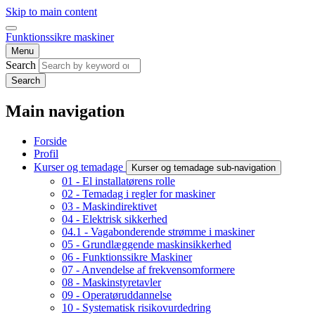
Skip to main content
Funktionssikre maskiner
Menu
Search
Search
Main navigation
Forside
Profil
Kurser og temadage
Kurser og temadage sub-navigation
01 - El installatørens rolle
02 - Temadag i regler for maskiner
03 - Maskindirektivet
04 - Elektrisk sikkerhed
04.1 - Vagabonderende strømme i maskiner
05 - Grundlæggende maskinsikkerhed
06 - Funktionssikre Maskiner
07 - Anvendelse af frekvensomformere
08 - Maskinstyretavler
09 - Operatøruddannelse
10 - Systematisk risikovurdedring