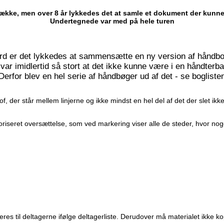
nække, men over 8 år lykkedes det at samle et dokument der kunn
Undertegnede var med på hele turen
rd er det lykkedes at sammensætte en ny version af hånd
 var imidlertid så stort at det ikke kunne være i en håndterb
Derfor blev en hel serie af håndbøger ud af det - se bogliste
 der står mellem linjerne og ikke mindst en hel del af det der slet ikke
seret oversættelse, som ved markering viser alle de steder, hvor noget
s til deltagerne ifølge deltagerliste. Derudover må materialet ikke ko