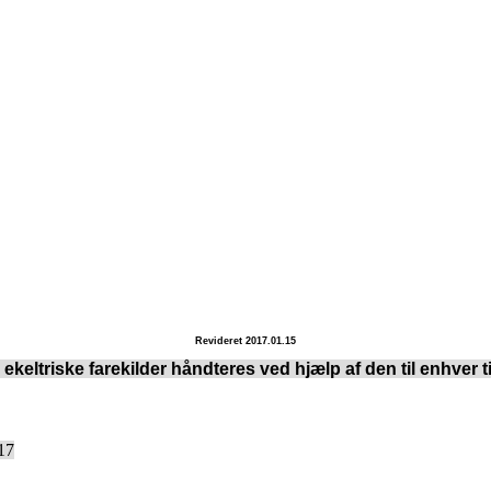
Revideret 2017.01.15
l ekeltriske farekilder håndteres ved hjælp af den til enhve
17